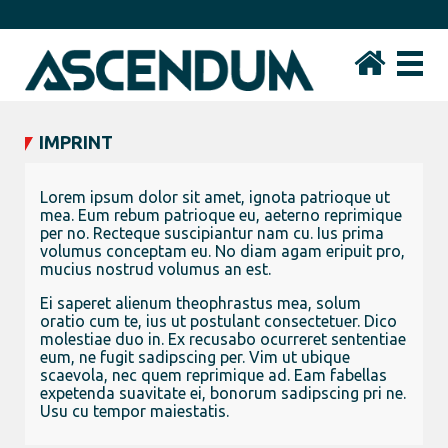
IMPRINT
Lorem ipsum dolor sit amet, ignota patrioque ut
mea. Eum rebum patrioque eu, aeterno reprimique
per no. Recteque suscipiantur nam cu. Ius prima
volumus conceptam eu. No diam agam eripuit pro,
mucius nostrud volumus an est.
Ei saperet alienum theophrastus mea, solum
oratio cum te, ius ut postulant consectetuer. Dico
molestiae duo in. Ex recusabo ocurreret sententiae
eum, ne fugit sadipscing per. Vim ut ubique
scaevola, nec quem reprimique ad. Eam fabellas
expetenda suavitate ei, bonorum sadipscing pri ne.
Usu cu tempor maiestatis.