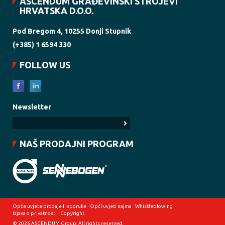
ASCENDUM GRAĐEVINSKI STROJEVI
HRVATSKA D.O.O.
Pod Bregom 4, 10255 Donji Stupnik
(+385) 1 6594 330
FOLLOW US
Newsletter
NAŠ PRODAJNI PROGRAM
Opće uvjete prodaje I isporuke
OpćI uvjeti najma
Whistleblowing
Izjava o privatnosti
Copyright
© 2026 ASCENDUM Group. All rights reserved.