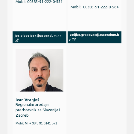
Mobil: 00385-91-222-0-551
Mobil: 00385-91-222-0-564
zeljko.grabovac@ascendum.h
josip.bozicek@ascendum.hr
r
Ivan Vranješ
Regionalni prodajni
predstavnik za
Slavonija i
Zagreb
Mobil:
M. + 38 5 91 6141 571