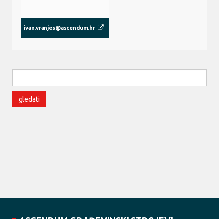
ivan.vranjes@ascendum.hr
gledati