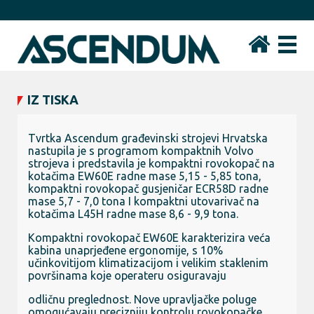
IZ TISKA
Tvrtka Ascendum građevinski strojevi Hrvatska
nastupila je s programom kompaktnih Volvo
strojeva i predstavila je kompaktni rovokopač na
kotačima EW60E radne mase 5,15 - 5,85 tona,
kompaktni rovokopač gusjeničar ECR58D radne
mase 5,7 - 7,0 tona I kompaktni utovarivač na
kotačima L45H radne mase 8,6 - 9,9 tona.
Kompaktni rovokopač EW60E karakterizira veća
kabina unaprjeđene ergonomije, s 10%
učinkovitijom klimatizacijom i velikim staklenim
površinama koje operateru osiguravaju
odličnu preglednost. Nove upravljačke poluge
omogućavaju precizniju kontrolu rovokopačke