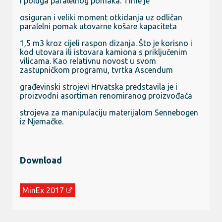
i poluga paralelnog pomaka. Time je
osiguran i veliki moment otkidanja uz odličan
paralelni pomak utovarne košare kapaciteta
1,5 m3 kroz cijeli raspon dizanja. Što je korisno i
kod utovara ili istovara kamiona s priključenim
vilicama. Kao relativnu novost u svom
zastupničkom programu, tvrtka Ascendum
građevinski strojevi Hrvatska predstavila je i
proizvodni asortiman renomiranog proizvođača
strojeva za manipulaciju materijalom Sennebogen
iz Njemačke.
Download
MinEx 2017