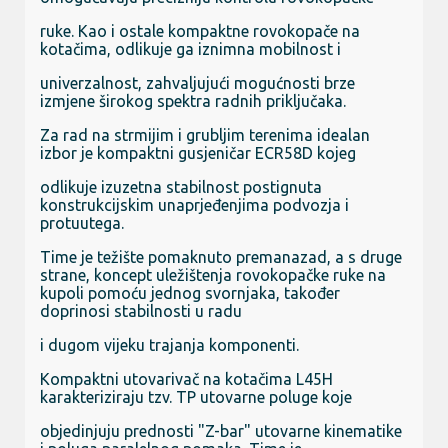
ruke. Kao i ostale kompaktne rovokopače na
kotačima, odlikuje ga iznimna mobilnost i
univerzalnost, zahvaljujući mogućnosti brze
izmjene širokog spektra radnih priključaka.
Za rad na strmijim i grubljim terenima idealan
izbor je kompaktni gusjeničar ECR58D kojeg
odlikuje izuzetna stabilnost postignuta
konstrukcijskim unaprjeđenjima podvozja i
protuutega.
Time je težište pomaknuto premanazad, a s druge
strane, koncept uležištenja rovokopačke ruke na
kupoli pomoću jednog svornjaka, također
doprinosi stabilnosti u radu
i dugom vijeku trajanja komponenti.
Kompaktni utovarivač na kotačima L45H
karakteriziraju tzv. TP utovarne poluge koje
objedinjuju prednosti "Z-bar" utovarne kinematike